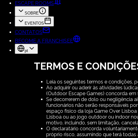
ESCAPE ROOMS
SOBRE
EVENTOS
CONTATOS
BECOME A FRANCHISEE
pt
TERMOS E CONDIÇÕE
Leia os seguintes termos e condições, po
Ao adquirir ou aderir às atividades 
(Outdoor Escape Games) concorda em fi
Se decorrerem de dolo ou negligência ai
funcionários não serão responsáveis ​​p
espaço físico da loja Game Over Lisbo
Lisboa ou ao jogo outdoor ou indoor no
motivo, incluindo, sem limitação, can
O declaratário concorda voluntariamen
próprio risco, assumindo que terá todas