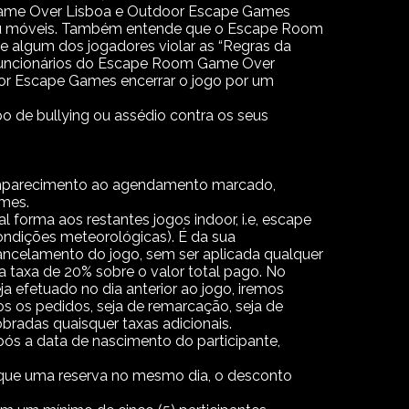
m Game Over Lisboa e Outdoor Escape Games
s ou móveis. Também entende que o Escape Room
 algum dos jogadores violar as “Regras da
s funcionários do Escape Room Game Over
r Escape Games encerrar o jogo por um
de bullying ou assédio contra os seus
omparecimento ao agendamento marcado,
ames.
 forma aos restantes jogos indoor, i.e, escape
ondições meteorológicas). É da sua
cancelamento do jogo, sem ser aplicada qualquer
a taxa de 20% sobre o valor total pago. No
a efetuado no dia anterior ao jogo, iremos
os os pedidos, seja de remarcação, seja de
bradas quaisquer taxas adicionais.
após a data de nascimento do participante,
do que uma reserva no mesmo dia, o desconto