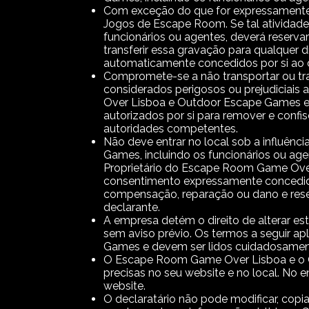
Com exceção do que for expressamente a
Jogos de Escape Room. Se tal atividade 
funcionários ou agentes, deverá reserva
transferir essa gravação para qualquer 
automaticamente concedidos por si ao
Compromete-se a não transportar ou traze
considerados perigosos ou prejudiciais 
Over Lisboa e Outdoor Escape Games e 
autorizados por si para remover e confis
autoridades competentes.
Não deve entrar no local sob a influên
Games, incluindo os funcionários ou agen
Proprietário do Escape Room Game Over 
consentimento expressamente concedidos
compensação, reparação ou dano e reserv
declarante.
A empresa detém o direito de alterar es
sem aviso prévio. Os termos a seguir a
Games e devem ser lidos cuidadosament
O Escape Room Game Over Lisboa e o Ou
precisas no seu website e no local. No 
website.
O declaratário não pode modificar, copiar, d