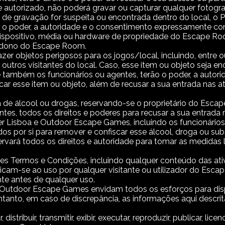
utorizado, não poderá gravar ou capturar qualquer fotograf
de gravação for suspeita ou encontrada dentro do local, o Pr
r o poder, a autoridade e o consentimento expressamente conc
dispositivo, média ou hardware de propriedade do Escape Roo
 dono do Escape Room.
r objetos perigosos para os jogos/local, incluindo, entre ou
a outros visitantes do local. Caso, esse item ou objeto seja
também os funcionários ou agentes, terão o poder, a autor
car esse item ou objeto, além de recusar a sua entrada nas at
cia de álcool ou drogas, reservando-se o proprietário do E
tes, todos os direitos e poderes para recusar a sua entrada na
Lisboa e Outdoor Escape Games, incluindo os funcionários o
 por si para remover e confiscar esse álcool, droga ou sub
ará todos os direitos e autoridade para tomar as medidas l
tes Termos e Condições, incluindo qualquer conteúdo das ativi
plicam-se ao uso por qualquer visitante ou utilizador do E
e antes de qualquer uso.
tdoor Escape Games envidam todos os esforços para dispon
entanto, em caso de discrepância, as informações aqui descri
istribuir, transmitir, exibir, executar, reproduzir, publicar, licen