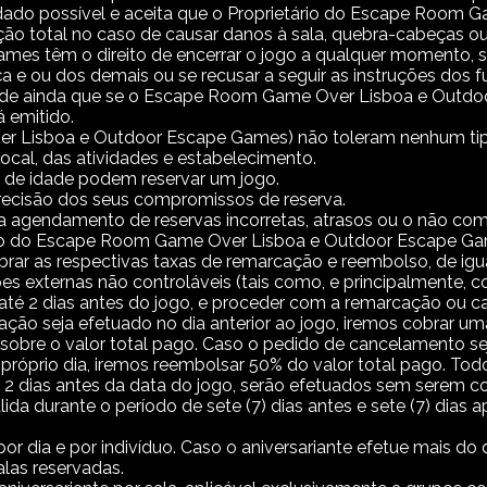
idado possível e aceita que o Proprietário do Escape Roo
ção total no caso de causar danos à sala, quebra-cabeça
s têm o direito de encerrar o jogo a qualquer momento, se
ça e ou dos demais ou se recusar a seguir as instruções do
de ainda que se o Escape Room Game Over Lisboa e Outdoo
 emitido.
 Lisboa e Outdoor Escape Games) não toleram nenhum tipo 
 local, das atividades e estabelecimento.
de idade podem reservar um jogo.
precisão dos seus compromissos de reserva.
 agendamento de reservas incorretas, atrasos ou o não c
etário do Escape Room Game Over Lisboa e Outdoor Escape G
rar as respectivas taxas de remarcação e reembolso, de igual
 externas não controláveis (tais como, e principalmente, c
, até 2 dias antes do jogo, e proceder com a remarcação ou 
ação seja efetuado no dia anterior ao jogo, iremos cobrar um
sobre o valor total pago. Caso o pedido de cancelamento sej
próprio dia, iremos reembolsar 50% do valor total pago. Tod
2 dias antes da data do jogo, serão efetuados sem serem co
lida durante o período de sete (7) dias antes e sete (7) dias 
por dia e por indivíduo. Caso o aniversariante efetue mais 
las reservadas.