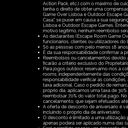
Action Pack, etc.) com o máximo de cu
tenha o direito de obter uma compensa
Game Over Lisboa e Outdoor Escape Game
Casa”, se puser em causa a sua seguran
Lisboa e Outdoor Escape Games. Enten
motivo legítimo, nenhum reembolso será
As declarantes (Escape Room Game Over
funcionários, clientes ou utilizadores do
Só as pessoas com pelo menos 18 anos 
É da sua responsabilidade confirmar a 
Reembolsos ou cancelamentos devido a
ficarão a critério exclusivo do Propri
Para jogos outdoor, reservamo-nos a cob
rooms, independentemente das condições
responsabilidade verificar as condições
taxa adicional. Caso o pedido de remarc
próprio dia, aplicamos uma taxa de 30% 
reembolsar 70% do valor total pago. No 
cancelamento, que sejam efetuados até 
A oferta de desconto de aniversário é vá
incluindo o próprio dia de aniversário.
O desconto é limitado a uma utilização 
apenas poderá ser aplicado numa das sa