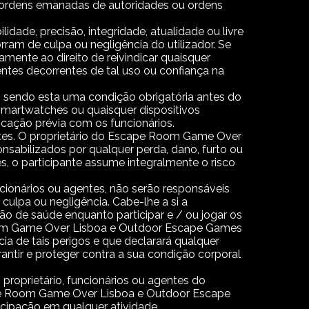
) e ordens emanadas de autoridades ou ordens
ade, precisão, integridade, atualidade ou livre
rram de culpa ou negligência do utilizador. Se
mente ao direito de reivindicar quaisquer
uentes decorrentes de tal uso ou confiança na
, sendo esta uma condição obrigatória antes do
, smartwatches ou quaisquer dispositivos
cação prévia com os funcionários.
ntes. O proprietário do Escape Room Game Over
sabilizados por qualquer perda, dano, furto ou
des, o participante assume integralmente o risco
ionários ou agentes, não serão responsáveis
culpa ou negligência. Cabe-lhe a si a
ão de saúde enquanto participar e / ou jogar os
om Game Over Lisboa e Outdoor Escape Games
ia de tais perigos e que declarará qualquer
rantir e proteger contra a sua condição corporal
proprietário, funcionários ou agentes do
pe Room Game Over Lisboa e Outdoor Escape
ticipação em qualquer atividade.