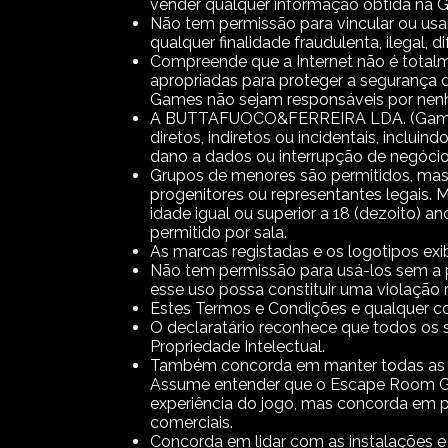
vender qualquer informação obtida na 
Não tem permissão para vincular ou us
qualquer finalidade fraudulenta, ilegal, d
Compreende que a Internet não é tota
apropriadas para proteger a seguranç
Games não sejam responsáveis por nenh
A BUTTAFUOCO&FERREIRA LDA. (Game Ov
diretos, indiretos ou incidentais, inclui
dano a dados ou interrupção de negócio
Grupos de menores são permitidos, mas 
progenitores ou representantes legais.
idade igual ou superior a 18 (dezoito) a
permitido por sala.
As marcas registadas e os logotipos 
Não tem permissão para usá-los sem a 
esse uso possa constituir uma violação r
Estes Termos e Condições e qualquer co
O declaratário reconhece que todos os 
Propriedade Intelectual.
Também concorda em manter todas as info
Assume entender que o Escape Room Ga
experiência do jogo, mas concorda em p
comerciais.
Concorda em lidar com as instalações 