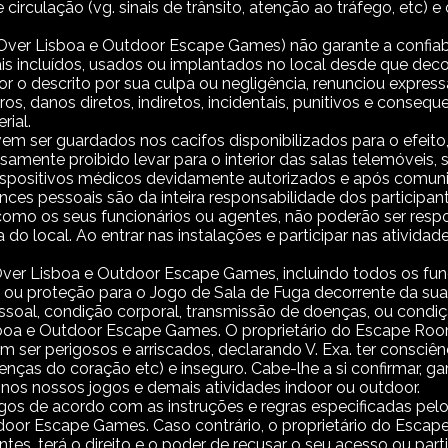
 circulação (vg. sinais de trânsito, atenção ao tráfego, etc
r Lisboa e Outdoor Escape Games) não garante a confiabilid
s incluídos, usados ​​ou implantados no local desde que deco
r o descrito por sua culpa ou negligência, renunciou expressa
ros, danos diretos, indiretos, incidentais, punitivos e conseq
rial.
em ser guardados nos cacifos disponibilizados para o efeito
essamente proibido levar para o interior das salas telemóveis
 dispositivos médicos devidamente autorizados e após comuni
es pessoais são da inteira responsabilidade dos participa
o os seus funcionários ou agentes, não poderão ser respon
a do local. Ao entrar nas instalações e participar nas ativida
er Lisboa e Outdoor Escape Games, incluindo todos os func
/ ou proteção para o Jogo de Sala de Fuga decorrente da sua 
soal, condição corporal, transmissão de doenças, ou condiç
oa e Outdoor Escape Games. O proprietário do Escape Ro
ser perigosos e arriscados, declarando V. Exa. ter consciênc
oenças do coração etc) e inseguro. Cabe-lhe a si confirmar, ga
nos nossos jogos e demais atividades indoor ou outdoor.
s de acordo com as instruções e regras especificadas pelo 
or Escape Games. Caso contrário, o proprietário do Esca
tes, terá o direito e o poder de recusar o seu acesso ou par