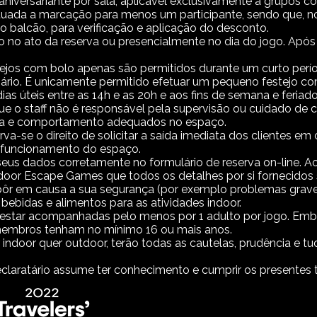
iversariante por sala, aplicável exclusivamente a grupos co
uada a marcação para menos um participante, sendo que, no d
 balcão, para verificação e aplicação do desconto.
 no ato da reserva ou presencialmente no dia do jogo. Após a
stejos com bolo apenas são permitidos durante um curto per
rsário. É unicamente permitido efetuar um pequeno festejo co
as úteis entre as 14h e as 20h e aos fins de semana e feriado
 que o staff não é responsável pela supervisão ou cuidado de
ça e comportamento adequados no espaço.
-se o direito de solicitar a saída imediata dos clientes e
 funcionamento do espaço.
seus dados corretamente no formulário de reserva on-line. Ao 
r Escape Games que todos os detalhes por si fornecidos sã
 pôr em causa a sua segurança (por exemplo problemas grave
ebidas e alimentos para as atividades indoor.
estar acompanhadas pelo menos por 1 adulto por jogo. Embo
embros tenham no mínimo 16 ou mais anos.
r indoor quer outdoor, terão todas as cautelas, prudência e tu
eclaratário assume ter conhecimento e cumprir os presentes