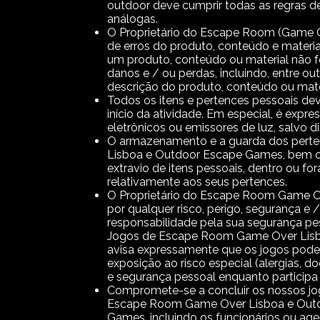
outdoor deve cumprir todas as regras de
análogas.
O Proprietário do Escape Room (Game Ove
de erros do produto, conteúdo e materiai
um produto, conteúdo ou material não fo
danos e / ou perdas, incluindo, entre out
descrição do produto, conteúdo ou mate
Todos os itens e pertences pessoais dev
início da atividade. Em especial, é expr
eletrônicos ou emissores de luz, salvo
O armazenamento e a guarda dos pertenc
Lisboa e Outdoor Escape Games, bem com
extravio de itens pessoais, dentro ou for
relativamente aos seus pertences.
O Proprietário do Escape Room Game Ov
por qualquer risco, perigo, segurança e 
responsabilidade pela sua segurança pes
Jogos de Escape Room Game Over Lisb
avisa expressamente que os jogos podem 
exposição ao risco especial (alergias, d
e segurança pessoal enquanto participa 
Compromete-se a concluir os nossos jogo
Escape Room Game Over Lisboa e Outdo
Games, incluindo os funcionários ou agen