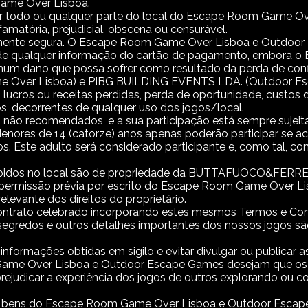
Game Over Lisboa.
ar todo ou qualquer parte do local do Escape Room Game O
ifamatória, prejudicial, obscena ou censurável.
lmente segura. O Escape Room Game Over Lisboa e Outdoo
a de qualquer informação do cartão de pagamento, embora
um dano que possa sofrer como resultado da perda de confi
er Lisboa) e PIBG BUILDING EVENTS LDA. (Outdoor Esca
ndo lucros ou receitas perdidas, perda de oportunidade, custos
s, decorrentes de qualquer uso dos jogos/local.
não recomendados, e a sua participação está sempre sujeita
 Menores de 14 (catorze) anos apenas poderão participar s
nos. Este adulto será considerado participante e, como tal, co
exibidos no local são de propriedade da BUTTAFUOCO&FERRE
permissão prévia por escrito do Escape Room Game Over L
elevante dos direitos do proprietário.
ntrato celebrado incorporando estes mesmos Termos e Condi
segredos e outros detalhes importantes dos nossos jogos sã
rmações obtidas em sigilo e evitar divulgar ou publicar as i
me Over Lisboa e Outdoor Escape Games desejam que os s
rejudicar a experiência dos jogos de outros explorando ou 
e bens do Escape Room Game Over Lisboa e Outdoor Escape 