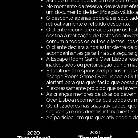
Será permitido apenas um desconto de an
No momento da reserva, deverá ser efet
um documento de identificação válido ao
O desconto apenas poderá ser solicitado
retroativamente o referido desconto.
O cliente reconhece e aceita que os fe
destina à realização de festas de anive
comum a todos os outros clientes, nos di
O cliente declara ainda estar ciente de
acompanhantes garantir a sua seguran
A Escape Room Game Over Lisboa reserva
inadequados ou perturbação do normal
É totalmente responsável por inserir os 
Escape Room Game Over Lisboa e Outdoo
alertará para qualquer facto que possa
É expressamente proibido que se levem b
As crianças menores de 16 anos devem 
Over Lisboa recomenda que todos os m
Os utilizadores nas suas atividades, que
segurança e dos demais intervenientes.
Ao participar em qualquer atividade o d