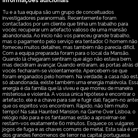
Informações adicionais
Tu e a tua equipa são um grupo de conceituados
investigadores paranormais. Recentemente foram
contactados por um cliente que tinha um trabalho para
vocês: recuperar um artefacto valioso de uma mansão
abandonada. Ao início não vos pareceu grande trabalho,
mas o pagamento pelo serviço era tentador. O homem não
forneceu muitos detalhes, mas também não parecia difícil.
Com a equipa preparada foram para o local da Mansão.
Quando lá chegaram sentiram que algo não estava bem,
mas decidiram avançar. Quando entraram, as portas atrás 
vocês fecharam-se violentamente. Apercebem-se que
foram enganados pelo homem. Na verdade, a casa não est
só abandonada, existe também uma energia malévola. Ess
energia é da família que lá viveu e que morreu de maneira
misteriosa e violenta. A vossa única hipótese é encontrar o
artefacto, ele é a chave para sair e fugir dali, façam-no ante
que os espíritos vos encontrem. Rápido, não têm muito
tempo! Na sala Haunted Mansion, na Game Over Lisboa, o
relógio não para e os fantasmas estão a aproximar-se:
restam-vos exatamente 60 minutos. Esquece os vulgares
jogos de fuga e as chaves comuns de metal. Esta sala é u
dos grandes fenómenos de terror na capital portuguesa