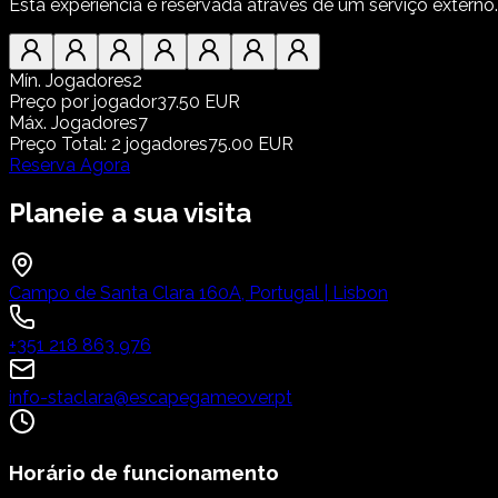
Esta experiência é reservada através de um serviço externo.
Mín. Jogadores
2
Preço por jogador
37.50 EUR
Máx. Jogadores
7
Preço Total
:
2
jogadores
75.00 EUR
Reserva Agora
Planeie a sua visita
Campo de Santa Clara 160A, Portugal | Lisbon
+351 218 863 976
info-staclara@escapegameover.pt
Horário de funcionamento