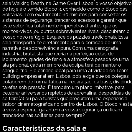
sala Walking Death, na Game Over Lisboa, o vosso objetivo
de hoje é o temido Bloco 3, conhecido como o Bloco das
Solitárias. Têm exatamente 60 minutos para consertar os
sistemas de segurança, trancar os acessos e garantir que
este setor fica totalmente impenetrável antes que os
mortos-vivos ,ou outros sobreviventes rivais ,descubram o
vosso novo refúgio. Esquece os puzzles tradicionais. Esta
sala transporta-te diretamente para o coração de uma
narrativa de sobrevivência pura. Com uma cenografia
industrial brutalista que recria na perfeição celas de
isolamento, grades de ferro e a atmosfera pesada de uma
ala prisional, cada membro da equipa terá de manter o
sangue-frio. É o cenário ideal para uma atividade de Team
Building empresarial em Lisboa, pois exige que os colegas
colaborem de forma tática na 'reparação' da base, dividind
tarefas sob pressão. É também um plano imbatível para
celebrar aniversários repletos de adrenalina, despedidas de
solteiro(a) ou para turistas que procuram uma experiência
indoor cinematográfica no centro de Lisboa. O Bloco 3 está
à vossa espera... garantem a vossa segurança ou ficam
trancados nas solitárias para sempre?
Características da sala e