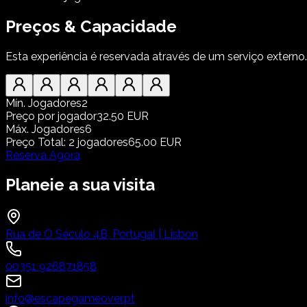
Preços & Capacidade
Esta experiência é reservada através de um serviço externo.
Mín. Jogadores
2
Preço por jogador
32.50 EUR
Máx. Jogadores
6
Preço Total
:
2
jogadores
65.00 EUR
Reserva Agora
Planeie a sua visita
Rua de O Século 4B, Portugal | Lisbon
00351 926871858
info@escapegameover.pt