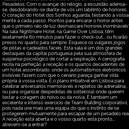
Pesadelos. Com o avançar do relógio, a escuridão adensa-
se, desdobrando-se diante de vós um labirinto de horrores.
O coração do Hotel dos Sonhos aguarda, testando a vossa
mente a cada passo. Prontos para encarar o horror antes
que o primeiro raio de luz desmascare horrores inomináveis
Na sala Nightmare Hotel, na Game Over Lisboa, têm
exatamente 60 minutos para fazer o check-out... ou ficarão
presos no quarto para sempre. Esquece os vulgares jogos
de pistas e cadeados fáceis. Esta sala é um dos grandes
destaques da capital portuguesa pela sua atmosfera de
suspense psicológico de cortar a respiração. A cenografia
recria na perfeição a receção e os quartos decadentes de
um hotel assombrado, onde os automatismos eletrónicos
invisíveis fazem com que o cenário pareça ganhar vida
própria à vossa volta. É o plano imbatível em Lisboa para
celebrar aniversários memoráveis e repletos de adrenalina,
ou para organizar despedidas de solteiro(a) onde querem
testar a coragem do noivo ou da noiva. É também um
excelente e intenso exercício de Team Building corporativo,
pois nada une mais uma equipa do que o instinto de se
protegerem mutuamente para escapar de um pesadelo real
A receção está aberta e o vosso quarto está pronto...
atrevem-se a entrar?